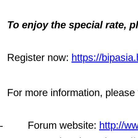
To enjoy the special rate, 
Register now:
https://bipasia
For more information, please v
-
Forum website:
http://w