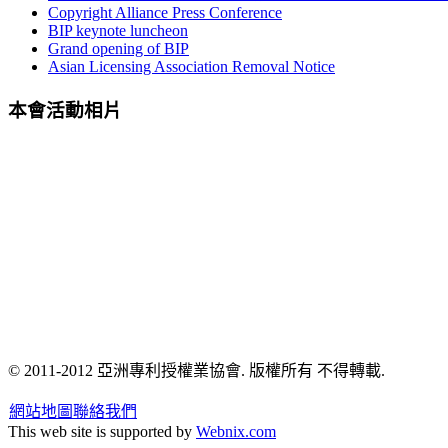
Copyright Alliance Press Conference
BIP keynote luncheon
Grand opening of BIP
Asian Licensing Association Removal Notice
本會活動相片
© 2011-2012 亞洲專利授權業協會. 版權所有 不得轉載.
網站地圖
聯絡我們
This web site is supported by
Webnix.com