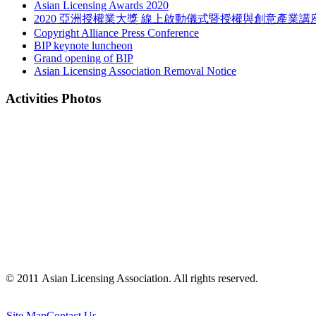
Asian Licensing Awards 2020
2020 亞洲授權業大獎 線上啟動儀式暨授權與創意產業講
Copyright Alliance Press Conference
BIP keynote luncheon
Grand opening of BIP
Asian Licensing Association Removal Notice
Activities Photos
© 2011 Asian Licensing Association. All rights reserved.
Site Map
Contact Us