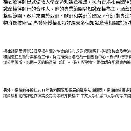
楊名遠律師曾就倫敦大學深造知識產權法，擁有香港和英國律
識產權律師行的合夥人。他的專業範圍以知識產權為主，涵蓋
整個範圍，客戶來自於亞洲、歐洲和美洲等國家。他近期專注
物肖像技術/品牌/藝術授權和特許經營多個知識產權相關的領
楊律師是兩個與知識產權有關的協會的核心成員 (亞洲專利授權業協會及香港
和組織在創新行業積極工作，努力推動香港成為一個創新中心。
楊律師曾參
辦公室籌辦，為期三天的跨產業（創）+（造）配對會。楊律師在配對會內
另外，楊律師亦擔任2011年香港國際影視展的駐場法律顧問。楊律師曾獲
識產權相關的課題作演講及為高等教育機構(如中文大學和城市大學)的學生