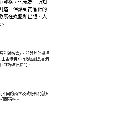
師資格。他現為一所知
創造、保護到商品化的
發展在媒體和出版、人
域。
專利師協會) ，並與其他機構
與由香港特別行政區創意香港
擔任駐場法律顧問。
邀到不同的商會及政府部門就知
開相關講座。