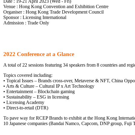
Date : 19-21 April 2023 (Wed - Fri)
Venue : Hong Kong Convention and Exhibition Centre
Organiser : Hong Kong Trade Development Council
Sponsor : Licensing International
Admission : Trade Only
2022 Conference at a Glance
A total of 22 sessions featuring 34 speakers from 8 countries and reg
Topics covered including:
• Topical Issues – Brands cross-over, Metaverse & NFT, China Oppor
• Arts & Culture – Cultural IP x Art Technology
• Entertainment – Blockchain gaming
• Sustainability – ESG in licensing
• Licensing Academy
• Direct-to-retail (DTR)
To pave way for RCEP Brands to exhibit at the Hong Kong Interna
10 Japanese companies (Bandai Namco, Capcom, DNP group, Fuji TV, 