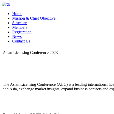
Home
Mission & Chief Objective
Structure
Members
Registration
News
Contact Us
Asian Licensing Conference 2023
The Asian Licensing Conference (ALC) is a leading international lic
and Asia, exchange market insights, expand business contacts and exp