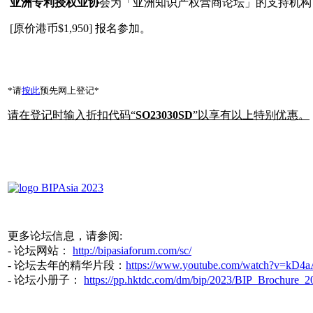
亚洲专利授权业协
会为「亚洲知识产权营商论坛」的支持机构
[原价港币$1,950] 报名参加。
*请
按此
预先网上登记*
请在登记时输入折扣代码“
SO23030SD
”以享有以上特别优惠。
更多论坛信息，请参阅:
- 论坛网站：
http://bipasiaforum.com/sc/
- 论坛去年的精华片段：
https://www.youtube.com/watch?v=kD
- 论坛小册子：
https://pp.hktdc.com/dm/bip/2023/BIP_Brochure_2