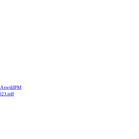
4aAswddPM
023.pdf