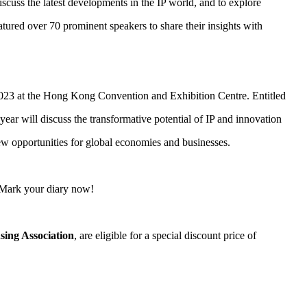
iscuss the latest developments in the IP world, and to explore
tured over 70 prominent speakers to share their insights with
023 at the Hong Kong Convention and Exhibition Centre. Entitled
r will discuss the transformative potential of IP and innovation
ew opportunities for global economies and businesses.
n. Mark your diary now!
sing Association
, are eligible for a special discount price of