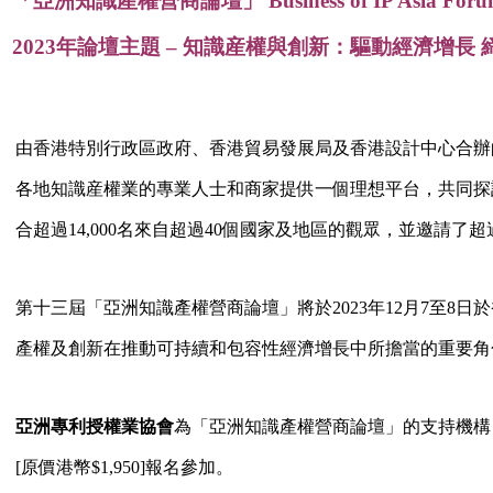
「亞洲知識產權營商論壇」 Business of IP Asia Foru
2023年論壇主題 – 知識産權與創新：驅動經濟增長
由香港特別行政區政府、香港貿易發展局及香港設計中心合辦
各地知識産權業的專業人士和商家提供一個理想平台，共同探
合超過14,000名來自超過40個國家及地區的觀眾，並邀請了
第十三屆「亞洲知識產權營商論壇」將於2023年12月7至8
產權及創新在推動可持續和包容性經濟增長中所擔當的重要角
亞洲專利授權業協會
為「亞洲知識產權營商論壇」的支持機構
[原價港幣$1,950]報名參加。