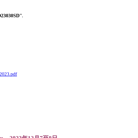
O23030SD
”.
2023.pdf