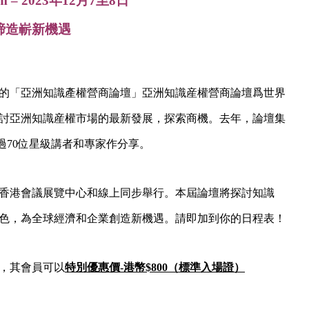
m – 2023年12月7至8日
 締造嶄新機遇
的「亞洲知識產權營商論壇」亞洲知識産權營商論壇爲世界
討亞洲知識産權市場的最新發展，探索商機。去年，論壇集
超過70位星級講者和專家作分享。
日於香港會議展覽中心和線上同步舉行。本屆論壇將探討知識
色，為全球經濟和企業創造新機遇。請即加到你的日程表！
，其會員可以
特別優惠價-港幣$800（標準入場證）