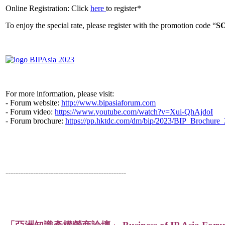
Online Registration: Click
here
to register*
To enjoy the special rate, please register with the promotion code “
S
For more information, please visit:
- Forum website:
http://www.bipasiaforum.com
- Forum video:
https://www.youtube.com/watch?v=Xui-QhAjdoI
- Forum brochure:
https://pp.hktdc.com/dm/bip/2023/BIP_Brochure_
------------------------------------------------