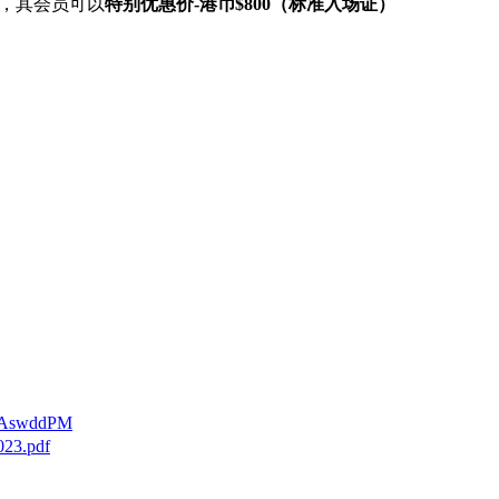
，其会员可以
特别优惠价-港币$800（标准入场证）
4aAswddPM
023.pdf