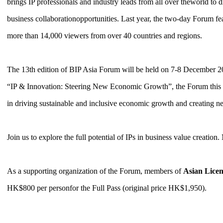
brings IP professionals and industry leads from all over theworld to d
business collaborationopportunities. Last year, the two-day Forum fea
more than 14,000 viewers from over 40 countries and regions.
The 13th edition of BIP Asia Forum will be held on 7-8 December 2
“IP & Innovation: Steering New Economic Growth”, the Forum this yea
in driving sustainable and inclusive economic growth and creating n
Join us to explore the full potential of IPs in business value creatio
As a supporting organization of the Forum, members of
Asian Licen
HK$800 per personfor the Full Pass (original price HK$1,950).