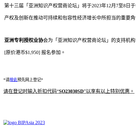
第十三届「亚洲知识产权营商论坛」将于2023年12月7至8
产权及创新在推动可持续和包容性经济增长中所担当的重要角
亚洲专利授权业协
会为「亚洲知识产权营商论坛」的支持机构
[原价港币$1,950] 报名参加。
*请
按此
预先网上登记*
请在登记时输入折扣代码“
SO23030SD
”以享有以上特别优惠。