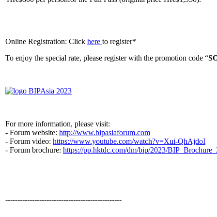
Online Registration: Click
here
to register*
To enjoy the special rate, please register with the promotion code “
S
For more information, please visit:
- Forum website:
http://www.bipasiaforum.com
- Forum video:
https://www.youtube.com/watch?v=Xui-QhAjdoI
- Forum brochure:
https://pp.hktdc.com/dm/bip/2023/BIP_Brochure_
------------------------------------------------