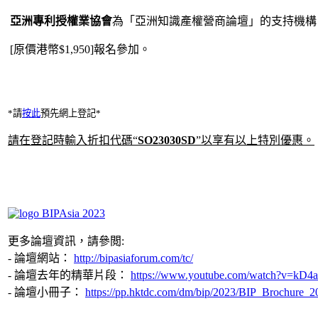
亞洲專利授權業協會
為「亞洲知識產權營商論壇」的支持機構
[原價港幣$1,950]報名參加。
*請
按此
預先網上登記*
請在登記時輸入折扣代碼“
SO23030SD
”以享有以上特別優惠。
更多論壇資訊，請參閲:
- 論壇網站：
http://bipasiaforum.com/tc/
- 論壇去年的精華片段：
https://www.youtube.com/watch?v=kD
- 論壇小冊子：
https://pp.hktdc.com/dm/bip/2023/BIP_Brochure_2