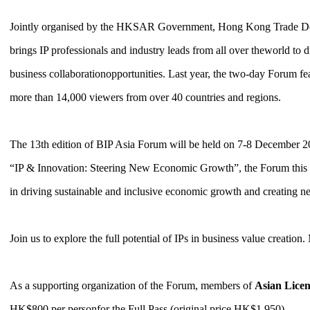
Jointly organised by the HKSAR Government, Hong Kong Trade D
brings IP professionals and industry leads from all over theworld to d
business collaborationopportunities. Last year, the two-day Forum fea
more than 14,000 viewers from over 40 countries and regions.
The 13th edition of BIP Asia Forum will be held on 7-8 December 2
“IP & Innovation: Steering New Economic Growth”, the Forum this yea
in driving sustainable and inclusive economic growth and creating n
Join us to explore the full potential of IPs in business value creatio
As a supporting organization of the Forum, members of
Asian Licen
HK$800 per personfor the Full Pass (original price HK$1,950).