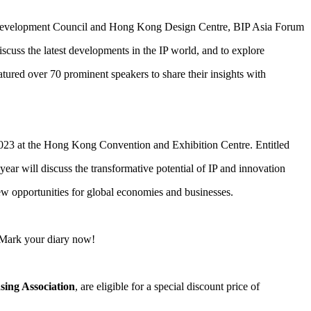
evelopment Council and Hong Kong Design Centre, BIP Asia Forum
iscuss the latest developments in the IP world, and to explore
tured over 70 prominent speakers to share their insights with
023 at the Hong Kong Convention and Exhibition Centre. Entitled
r will discuss the transformative potential of IP and innovation
ew opportunities for global economies and businesses.
n. Mark your diary now!
sing Association
, are eligible for a special discount price of