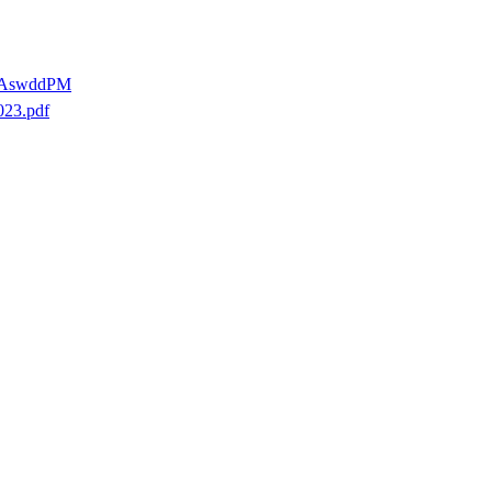
4aAswddPM
023.pdf