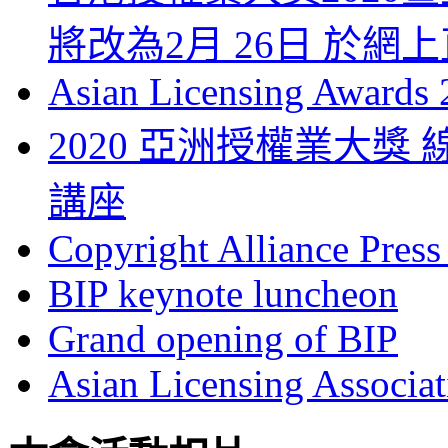
將改為2月 26日 於網
Asian Licensing Awards
2020 亞洲授權業大
講座
Copyright Alliance Press
BIP keynote luncheon
Grand opening of BIP
Asian Licensing Associa