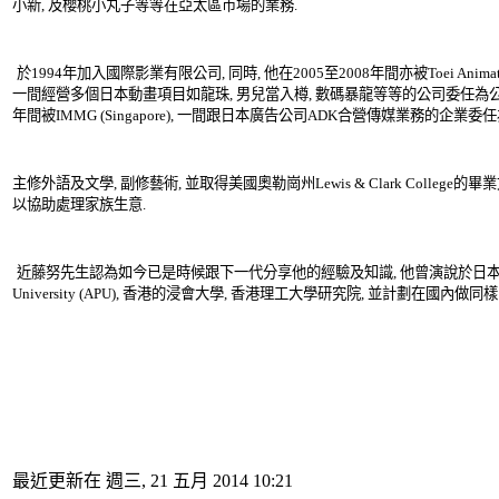
小新, 及櫻桃小丸子等等在亞太區市場的業務.
於1994年加入國際影業有限公司, 同時, 他在2005至2008年間亦被Toei Animation Ent
一間經營多個日本動畫項目如龍珠, 男兒當入樽, 數碼暴龍等等的公司委任為公司董
年間被IMMG (Singapore), 一間跟日本廣告公司ADK合營傳媒業務的企業委
主修外語及文學, 副修藝術, 並取得美國奧勒崗州Lewis & Clark College的
以協助處理家族生意.
近藤努先生認為如今已是時候跟下一代分享他的經驗及知識, 他曾演說於日本的Ritsumei
University (APU), 香港的浸會大學, 香港理工大學研究院, 並計劃在國內做同
最近更新在 週三, 21 五月 2014 10:21