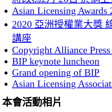
Asian Licensing Awards
2020 亞洲授權業大
講座
Copyright Alliance Press
BIP keynote luncheon
Grand opening of BIP
Asian Licensing Associa
本會活動相片